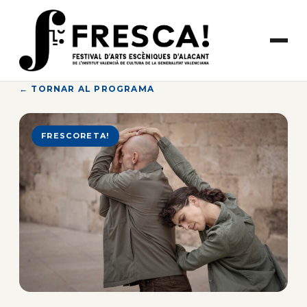
Vés
al
contingut
← TORNAR AL PROGRAMA
FRESCORETA!