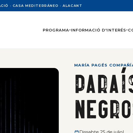
UTACIÓ · CASA MEDITERRÁNEO · ALACANT
PROGRAMA
INFORMACIÓ D'INTERÉS
C
▾
▾
MARÍA PAGÉS COMPAÑÍ
Paraí
negro
Dissabte 25 de juliol