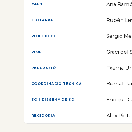
Ana Ramón
CANT
Rubén Le
GUITARRA
Sergio M
VIOLONCEL
Graci del 
VIOLÍ
Txema Uri
PERCUSSIÓ
Bernat Ja
COORDINACIÓ TÈCNICA
Enrique 
SO I DISSENY DE SO
Álex Pint
REGIDORIA