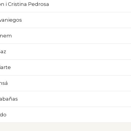
 i Cristina Pedrosa
vaniegos
enem
Saz
arte
nsá
Cabañas
ado