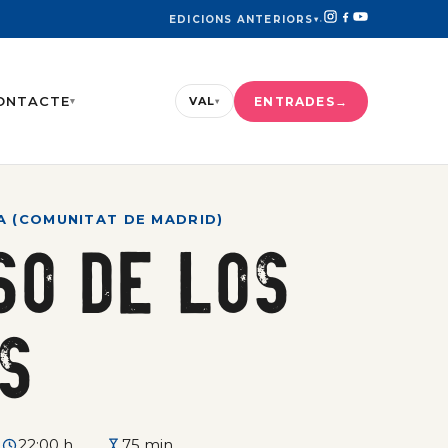
EDICIONS ANTERIORS
▾
·
ONTACTE
ENTRADES
VAL
▾
▾
A (COMUNITAT DE MADRID)
so de los
s
22:00 h
75 min