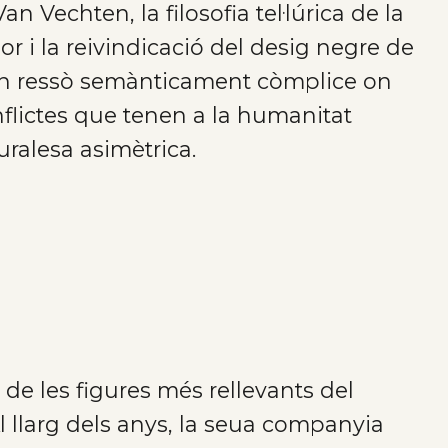
n Vechten, la filosofia tel·lúrica de la
 i la reivindicació del desig negre de
 un ressò semànticament còmplice on
nflictes que tenen a la humanitat
uralesa asimètrica.
de les figures més rellevants del
l llarg dels anys, la seua companyia