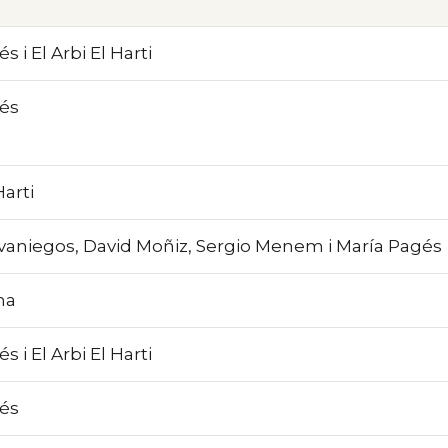
s i El Arbi El Harti
és
Harti
aniegos, David Moñiz, Sergio Menem i María Pagés
na
s i El Arbi El Harti
és