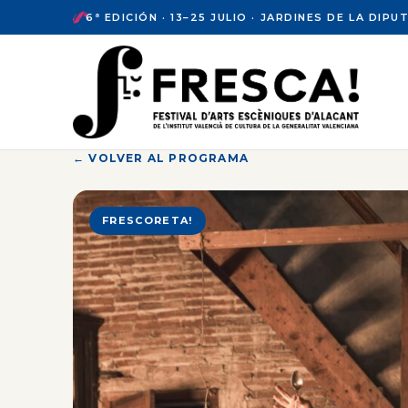
Saltar
6ª EDICIÓN · 13–25 JULIO · JARDINES DE LA DIP
al
contenido
← VOLVER AL PROGRAMA
FRESCORETA!