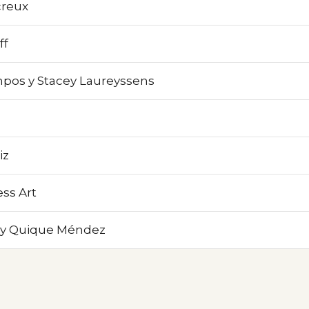
creux
ff
pos y Stacey Laureyssens
iz
ess Art
 y Quique Méndez