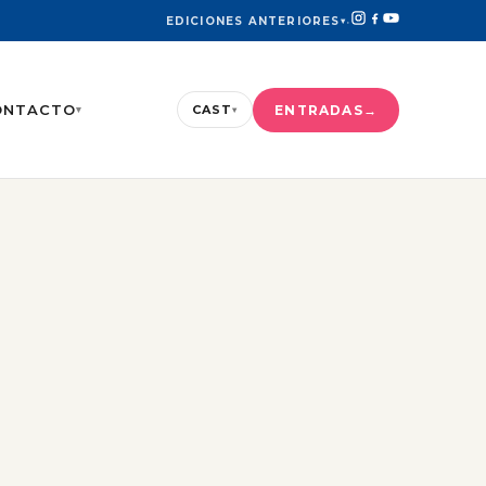
EDICIONES ANTERIORES
▾
·
ONTACTO
ENTRADAS
CAST
▾
▾